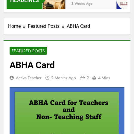
HEADLINES
ks Ago
3 Weeks Ago
Home
Featured Posts
ABHA Card
FEATURED POSTS
ABHA Card
2
Active Teacher
2 Months Ago
4 Mins