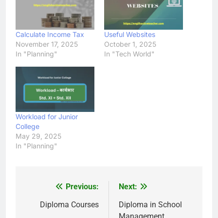
Calculate Income Tax
Useful Websites
November 17, 2025
October 1, 2025
In "Planning"
In "Tech World"
Workload for Junior
College
May 29, 2025
In "Planning"
Previous:
Next:
Post
navigation
Diploma Courses
Diploma in School
Management