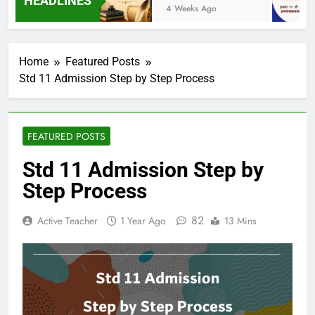
HEADLINES
 Ago
4 Weeks Ago
Home
Featured Posts
Std 11 Admission Step by Step Process
FEATURED POSTS
Std 11 Admission Step by
Step Process
82
Active Teacher
1 Year Ago
13 Mins