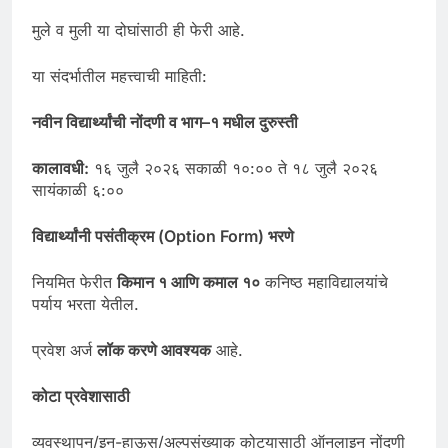
मुले व मुली या दोघांसाठी ही फेरी आहे.
या संदर्भातील महत्त्वाची माहिती:
नवीन
विद्यार्थ्यांची
नोंदणी
व
भाग
–
१
मधील
दुरुस्ती
कालावधी
:
१६ जुलै २०२६ सकाळी १०:०० ते १८ जुलै २०२६
सायंकाळी ६:००
विद्यार्थ्यांनी
पसंतीक्रम
(
Option Form)
भरणे
नियमित फेरीत
किमान १ आणि कमाल
१
०
कनिष्ठ महाविद्यालयांचे
पर्याय भरता येतील.
प्रवेश अर्ज
लॉक
करणे
आवश्यक
आहे.
कोटा
प्रवेशासाठी
व्यवस्थापन/इन-हाऊस/अल्पसंख्याक कोट्यासाठी ऑनलाइन नोंदणी