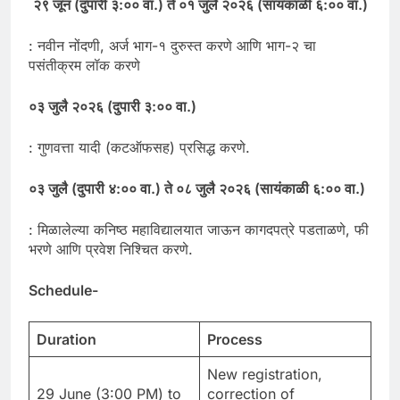
२९ जून (दुपारी ३:०० वा.) ते ०१ जुलै २०२६ (सायंकाळी ६:०० वा.)
: नवीन नोंदणी, अर्ज भाग-१ दुरुस्त करणे आणि भाग-२ चा
पसंतीक्रम लॉक करणे
०३ जुलै २०२६ (दुपारी ३:०० वा.)
: गुणवत्ता यादी (कटऑफसह) प्रसिद्ध करणे.
०३ जुलै (दुपारी ४:०० वा.) ते ०८ जुलै २०२६ (सायंकाळी ६:०० वा.)
: मिळालेल्या कनिष्ठ महाविद्यालयात जाऊन कागदपत्रे पडताळणे, फी
भरणे आणि प्रवेश निश्चित करणे.
Schedule-
Duration
Process
New registration,
29 June (3:00 PM) to
correction of