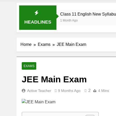
overbs
Class 11 English New Syllabus
1 Month Ago
HEADLINES
Home
Exams
JEE Main Exam
EXAMS
JEE Main Exam
2
Active Teacher
9 Months Ago
4 Mins