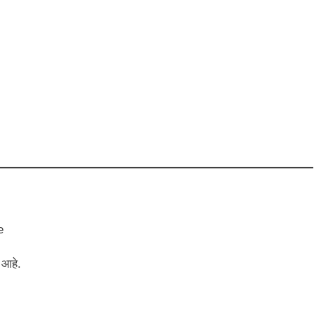
e
 आहे.