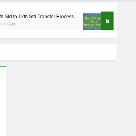
12th Std Transfer Process
Should English be a
2 Months Ago