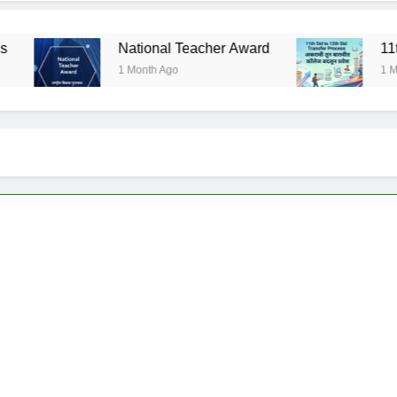
National Teacher Award
11th Std to 
1 Month Ago
1 Month Ago